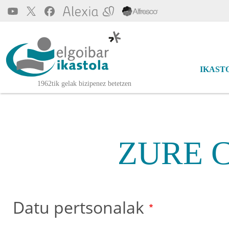
Pasar al contenido principal
Main 
IKAST
Elgoibar Ikastola
1962tik gelak bizipenez betetzen
ZURE 
Datu pertsonalak