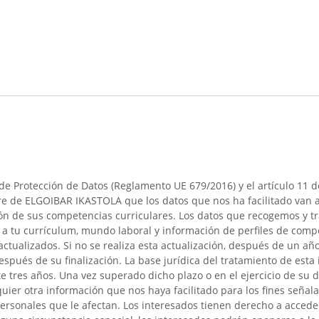
IONES
e Protección de Datos (Reglamento UE 679/2016) y el artículo 11 d
re de ELGOIBAR IKASTOLA que los datos que nos ha facilitado van a
ión de sus competencias curriculares. Los datos que recogemos y t
ivos a tu currículum, mundo laboral y información de perfiles de c
tualizados. Si no se realiza esta actualización, después de un añ
spués de su finalización. La base jurídica del tratamiento de esta
e tres años. Una vez superado dicho plazo o en el ejercicio de su 
alquier otra información que nos haya facilitado para los fines señ
onales que le afectan. Los interesados tienen derecho a acceder a 