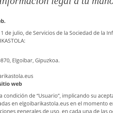
Información legal a tu man
eb.
 de julio, de Servicios de la Sociedad de la I
 IKASTOLA:
870, Elgoibar, Gipuzkoa.
arikastola.eus
sitio web
la condición de “Usuario”, implicando su acept
das en elgoibarikastola.eus en el momento en 
iciones generales de uso, en cada una de las