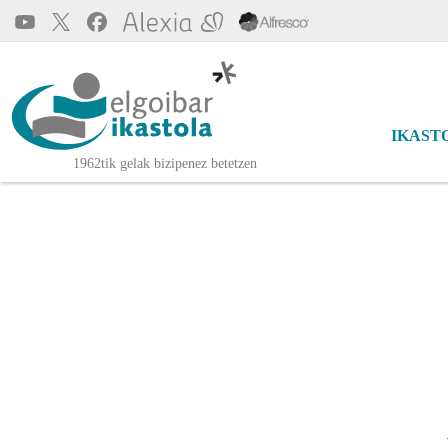
Pasar al contenido principal
Main 
IKAST
Elgoibar Ikastola
1962tik gelak bizipenez betetzen