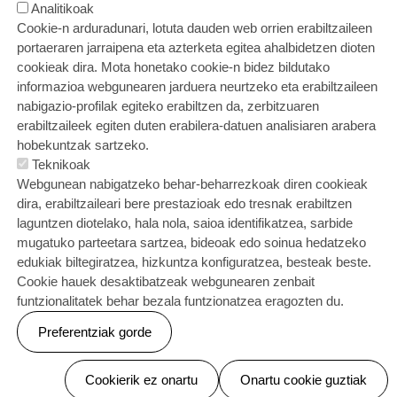
Analitikoak
Cookie-n arduradunari, lotuta dauden web orrien erabiltzaileen
portaeraren jarraipena eta azterketa egitea ahalbidetzen dioten
cookieak dira. Mota honetako cookie-n bidez bildutako
informazioa webgunearen jarduera neurtzeko eta erabiltzaileen
nabigazio-profilak egiteko erabiltzen da, zerbitzuaren
erabiltzaileek egiten duten erabilera-datuen analisiaren arabera
hobekuntzak sartzeko.
Teknikoak
Webgunean nabigatzeko behar-beharrezkoak diren cookieak
dira, erabiltzaileari bere prestazioak edo tresnak erabiltzen
laguntzen diotelako, hala nola, saioa identifikatzea, sarbide
mugatuko parteetara sartzea, bideoak edo soinua hedatzeko
edukiak biltegiratzea, hizkuntza konfiguratzea, besteak beste.
Cookie hauek desaktibatzeak webgunearen zenbait
funtzionalitatek behar bezala funtzionatzea eragozten du.
Preferentziak gorde
Baimenak ezeztatu
Cookierik ez onartu
Onartu cookie guztiak