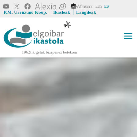
Pasar al contenido principal
EUS
ES
Erabiltzaile 
P.M. Urruzuno Koop.
Ikasleak
Langileak
goiburuMenua
Elgoibar Ikastola
1962tik gelak bizipenez betetzen