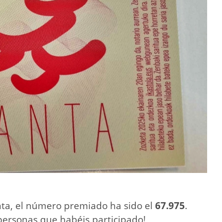
nta, el número premiado ha sido el
67.975
.
s personas que habéis participado!