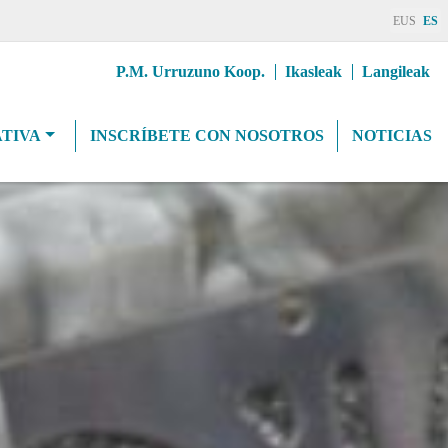
EUS
ES
Erab
P.M. Urruzuno Koop.
Ikasleak
Langileak
goiburuMenua
TIVA
INSCRÍBETE CON NOSOTROS
NOTICIAS