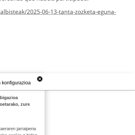
/albisteak/2025-06-13-tanta-zozketa-eguna-
 konfigurazioa
abigazioa
koetarako, zure
taeraren jarraipena