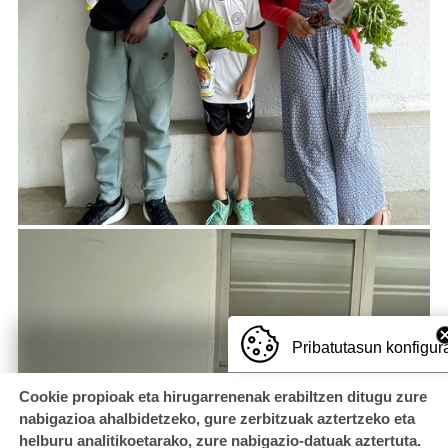
Pribatutasun konfigur
Cookie propioak eta hirugarrenenak erabiltzen ditugu zure
nabigazioa ahalbidetzeko, gure zerbitzuak aztertzeko eta
helburu analitikoetarako, zure nabigazio-datuak aztertuta.