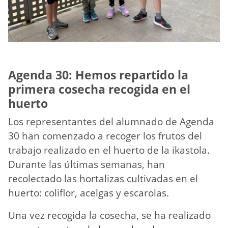
Agenda 30: Hemos repartido la
primera cosecha recogida en el
huerto
Los representantes del alumnado de Agenda
30 han comenzado a recoger los frutos del
trabajo realizado en el huerto de la ikastola.
Durante las últimas semanas, han
recolectado las hortalizas cultivadas en el
huerto: coliflor, acelgas y escarolas.
Una vez recogida la cosecha, se ha realizado