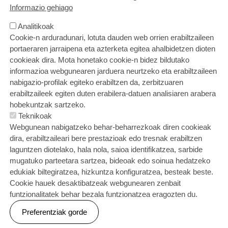
Informazio gehiago
Analitikoak
Cookie-n arduradunari, lotuta dauden web orrien erabiltzaileen
portaeraren jarraipena eta azterketa egitea ahalbidetzen dioten
cookieak dira. Mota honetako cookie-n bidez bildutako
informazioa webgunearen jarduera neurtzeko eta erabiltzaileen
nabigazio-profilak egiteko erabiltzen da, zerbitzuaren
erabiltzaileek egiten duten erabilera-datuen analisiaren arabera
hobekuntzak sartzeko.
Teknikoak
Webgunean nabigatzeko behar-beharrezkoak diren cookieak
dira, erabiltzaileari bere prestazioak edo tresnak erabiltzen
laguntzen diotelako, hala nola, saioa identifikatzea, sarbide
mugatuko parteetara sartzea, bideoak edo soinua hedatzeko
edukiak biltegiratzea, hizkuntza konfiguratzea, besteak beste.
Cookie hauek desaktibatzeak webgunearen zenbait
funtzionalitatek behar bezala funtzionatzea eragozten du.
Preferentziak gorde