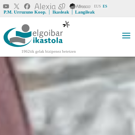
Pasar al contenido principal
EUS
ES
Erabiltzaile 
P.M. Urruzuno Koop.
Ikasleak
Langileak
goiburuMenua
Elgoibar Ikastola
1962tik gelak bizipenez betetzen