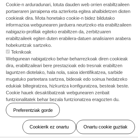
Cookie-n arduradunari, lotuta dauden web orrien erabiltzaileen
Últimas noticias
portaeraren jarraipena eta azterketa egitea ahalbidetzen dioten
cookieak dira. Mota honetako cookie-n bidez bildutako
Irudia
informazioa webgunearen jarduera neurtzeko eta erabiltzaileen
nabigazio-profilak egiteko erabiltzen da, zerbitzuaren
erabiltzaileek egiten duten erabilera-datuen analisiaren arabera
hobekuntzak sartzeko.
Teknikoak
Webgunean nabigatzeko behar-beharrezkoak diren cookieak
dira, erabiltzaileari bere prestazioak edo tresnak erabiltzen
laguntzen diotelako, hala nola, saioa identifikatzea, sarbide
mugatuko parteetara sartzea, bideoak edo soinua hedatzeko
edukiak biltegiratzea, hizkuntza konfiguratzea, besteak beste.
Cookie hauek desaktibatzeak webgunearen zenbait
funtzionalitatek behar bezala funtzionatzea eragozten du.
BERTSO JAIALDIA
Preferentziak gorde
2026-06-19
Baimenak ezeztatu
Dentro del proyecto “Gu ere bertsotan”,
Cookierik ez onartu
Onartu cookie guztiak
financiado por el Ayuntamiento de Elgoibar y