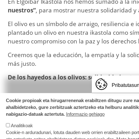
En Elgoibar Ikastola nos hemos sumado a la ini
nuestros”
, para mostrar nuestra solidaridad y 
El olivo es un símbolo de arraigo, resiliencia e
plantado un olivo en nuestra ikastola como sím
nuestro compromiso con la paz y los derecho
Creemos que la educación, la empatía y la sol
más justo.
De los hayedos a los olivos: solidaridad entre
Pribatutasun
Cookie propioak eta hirugarrenenak erabiltzen ditugu zure n
ahalbidetzeko, gure zerbitzuak aztertzeko eta helburu analiti
nabigazio-datuak aztertuta.
Informazio gehiago
Analitikoak
Cookie-n arduradunari, lotuta dauden web orrien erabiltzaileen por