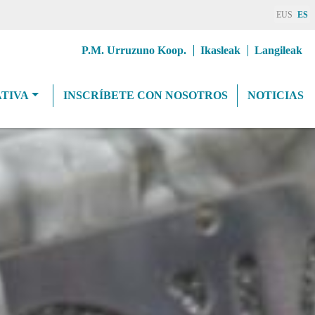
EUS
ES
Erab
P.M. Urruzuno Koop.
Ikasleak
Langileak
goiburuMenua
TIVA
INSCRÍBETE CON NOSOTROS
NOTICIAS