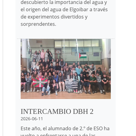
descubierto la importancia del agua y
el origen del agua de Elgoibar a través
de experimentos divertidos y
sorprendentes.
Irudia
INTERCAMBIO DBH 2
2026-06-11
Este año, el alumnado de 2.º de ESO ha
vuelto a enfrentarse a una de las