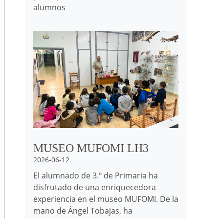
alumnos
Irudia
MUSEO MUFOMI LH3
2026-06-12
El alumnado de 3.º de Primaria ha
disfrutado de una enriquecedora
experiencia en el museo MUFOMI. De la
mano de Ángel Tobajas, ha