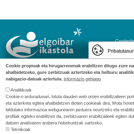
ORRI-OIN
Contact
Pribatutasun
Cookie propioak eta hirugarrenenak erabiltzen ditugu zure n
ahalbidetzeko, gure zerbitzuak aztertzeko eta helburu analiti
nabigazio-datuak aztertuta.
Informazio gehiago
Ermuaranbide Ka
Analitikoak
Cookie-n arduradunari, lotuta dauden web orrien erabiltzaileen por
eta azterketa egitea ahalbidetzen dioten cookieak dira. Mota hone
bildutako informazioa webgunearen jarduera neurtzeko eta erabiltz
profilak egiteko erabiltzen da, zerbitzuaren erabiltzaileek egiten du
datuen analisiaren arabera hobekuntzak sartzeko.
Teknikoak