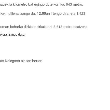
auek ia kilometro bat egingo dute korrika, 943 metro.
ska-mutilena izango da.
an irtengo dira, eta 1.423
12:00
li eman beharko dizkiote zirkuituari, 3.613 metro osatzeko.
ukera izango dute.
dute Kalegoen plazan bertan.