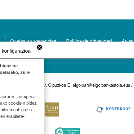
A
o
Quejas y sugerencias
Política de privacidad
Aviso
 konfigurazioa
abigazioa
koetarako, zure
lea, 7, 20870 Elgoibar, Gipuzkoa E. elgoibar@elgoibarikastola.eus /
taeraren jarraipena
tako cookie-n bidez
aileen nabigazio-
ten erabilera-