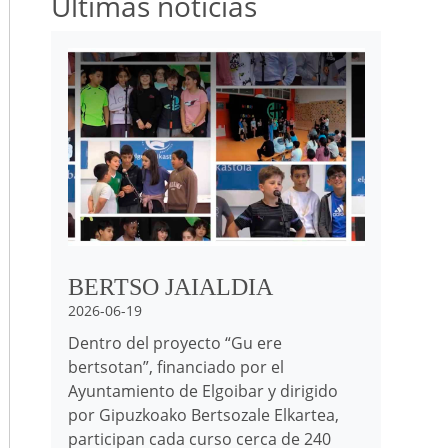
Últimas noticias
Irudia
BERTSO JAIALDIA
2026-06-19
Dentro del proyecto “Gu ere
bertsotan”, financiado por el
Ayuntamiento de Elgoibar y dirigido
por Gipuzkoako Bertsozale Elkartea,
participan cada curso cerca de 240