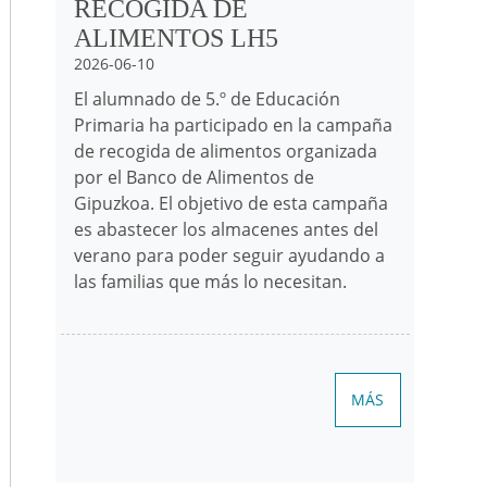
RECOGIDA DE
ALIMENTOS LH5
2026-06-10
El alumnado de 5.º de Educación
Primaria ha participado en la campaña
de recogida de alimentos organizada
por el Banco de Alimentos de
Gipuzkoa. El objetivo de esta campaña
es abastecer los almacenes antes del
verano para poder seguir ayudando a
las familias que más lo necesitan.
MÁS