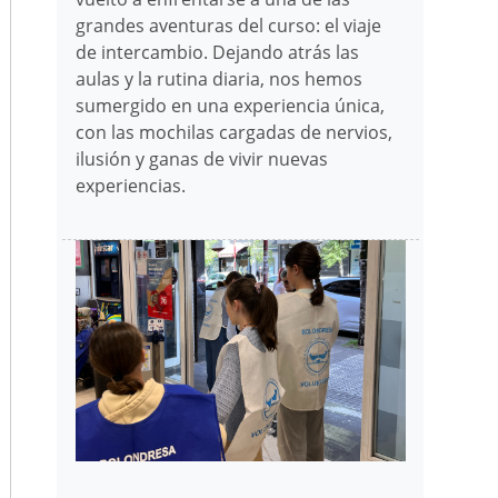
grandes aventuras del curso: el viaje
de intercambio. Dejando atrás las
aulas y la rutina diaria, nos hemos
sumergido en una experiencia única,
con las mochilas cargadas de nervios,
ilusión y ganas de vivir nuevas
experiencias.
Irudia