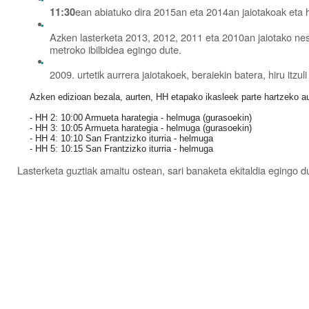
ean abiatuko dira 2015an eta 2014an jaiotakoak eta h
11:30
Azken lasterketa 2013, 2012, 2011 eta 2010an jaiotako ne
metroko ibilbidea egingo dute.
2009. urtetik aurrera jaiotakoek, beraiekin batera, hiru itzu
Azken edizioan bezala, aurten, HH etapako ikasleek parte hartzeko a
- HH 2: 10:00 Armueta harategia - helmuga (gurasoekin)
- HH 3: 10:05 Armueta harategia - helmuga (gurasoekin)
- HH 4: 10:10 San Frantzizko iturria - helmuga
- HH 5: 10:15 San Frantzizko iturria - helmuga
Lasterketa guztiak amaitu ostean, sari banaketa ekitaldia egingo 