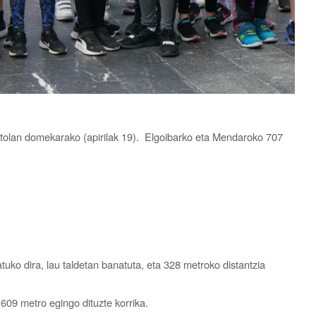
astolan domekarako (apirilak 19). Elgoibarko eta Mendaroko 707
atuko dira, lau taldetan banatuta, eta 328 metroko distantzia
609 metro egingo dituzte korrika.