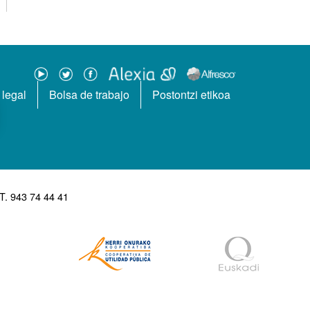
 legal
Bolsa de trabajo
Postontzi etikoa
 T. 943 74 44 41