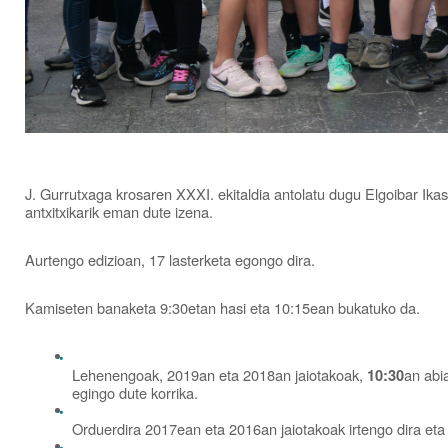
J. Gurrutxaga krosaren XXXI. ekitaldia antolatu dugu Elgoibar Ik
antxitxikarik eman dute izena.
Aurtengo edizioan, 17 lasterketa egongo dira.
Kamiseten banaketa 9:30etan hasi eta 10:15ean bukatuko da.
Lehenengoak, 2019an eta 2018an jaiotakoak,
an abi
10:30
egingo dute korrika.
Orduerdira 2017ean eta 2016an jaiotakoak irtengo dira eta 