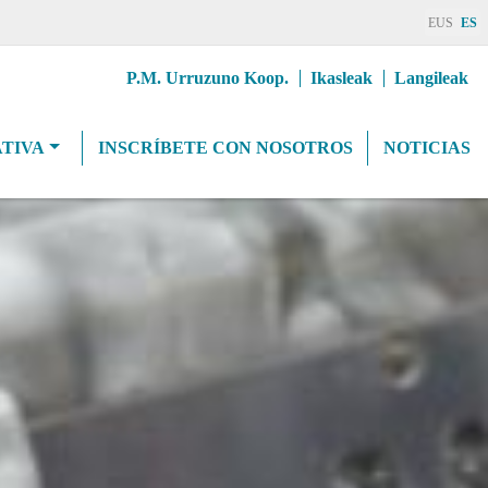
EUS
ES
Erab
P.M. Urruzuno Koop.
Ikasleak
Langileak
goiburuMenua
TIVA
INSCRÍBETE CON NOSOTROS
NOTICIAS