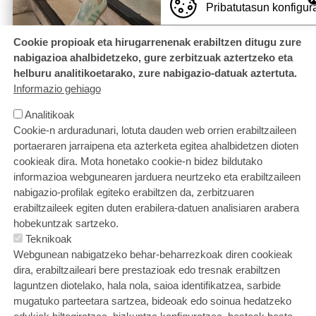
Pribatutasun konfigur
Cookie propioak eta hirugarrenenak erabiltzen ditugu zure
nabigazioa ahalbidetzeko, gure zerbitzuak aztertzeko eta
helburu analitikoetarako, zure nabigazio-datuak aztertuta.
Informazio gehiago
Analitikoak
Cookie-n arduradunari, lotuta dauden web orrien erabiltzaileen
portaeraren jarraipena eta azterketa egitea ahalbidetzen dioten
cookieak dira. Mota honetako cookie-n bidez bildutako
informazioa webgunearen jarduera neurtzeko eta erabiltzaileen
nabigazio-profilak egiteko erabiltzen da, zerbitzuaren
erabiltzaileek egiten duten erabilera-datuen analisiaren arabera
hobekuntzak sartzeko.
Teknikoak
Webgunean nabigatzeko behar-beharrezkoak diren cookieak
dira, erabiltzaileari bere prestazioak edo tresnak erabiltzen
laguntzen diotelako, hala nola, saioa identifikatzea, sarbide
mugatuko parteetara sartzea, bideoak edo soinua hedatzeko