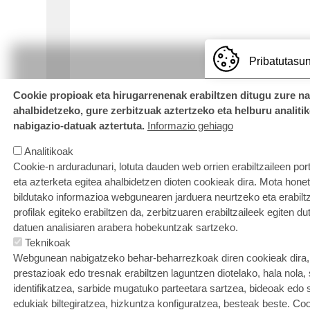
Pribatutasun
Cookie propioak eta hirugarrenenak erabiltzen ditugu zure n
ahalbidetzeko, gure zerbitzuak aztertzeko eta helburu analiti
nabigazio-datuak aztertuta.
Informazio gehiago
Analitikoak
Cookie-n arduradunari, lotuta dauden web orrien erabiltzaileen por
eta azterketa egitea ahalbidetzen dioten cookieak dira. Mota hone
bildutako informazioa webgunearen jarduera neurtzeko eta erabiltz
profilak egiteko erabiltzen da, zerbitzuaren erabiltzaileek egiten du
datuen analisiaren arabera hobekuntzak sartzeko.
Teknikoak
Webgunean nabigatzeko behar-beharrezkoak diren cookieak dira, e
prestazioak edo tresnak erabiltzen laguntzen diotelako, hala nola,
identifikatzea, sarbide mugatuko parteetara sartzea, bideoak edo
edukiak biltegiratzea, hizkuntza konfiguratzea, besteak beste. Co