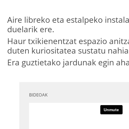
Aire libreko eta estalpeko insta
duelarik ere.
Haur txikienentzat espazio anit
duten kuriositatea sustatu nahia
Era guztietako jardunak egin aha
BIDEOAK