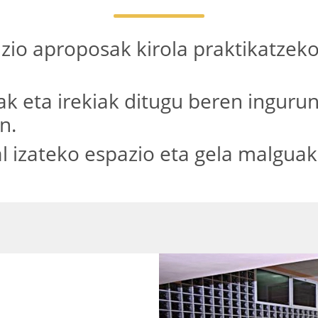
lazio aproposak kirola praktikatzek
zak eta irekiak ditugu beren ingur
n.
l izateko espazio eta gela malguak