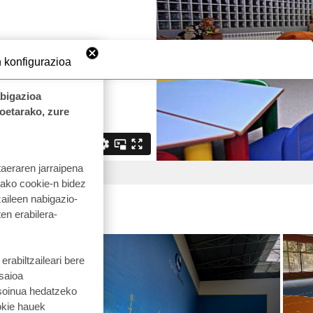
 konfigurazioa
abigazioa
koetarako, zure
taeraren jarraipena
tako cookie-n bidez
aileen nabigazio-
ten erabilera-
rabiltzaileari bere
 saioa
 soinua hedatzeko
okie hauek