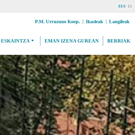
EUS
ES
Erab
P.M. Urruzuno Koop.
Ikasleak
Langileak
goiburuMenua
 ESKAINTZA
EMAN IZENA GUREAN
BERRIAK