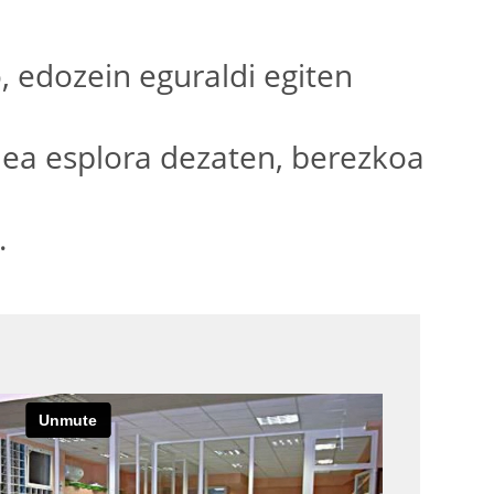
o, edozein eguraldi egiten
unea esplora dezaten, berezkoa
.