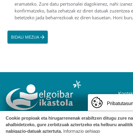
eramateko. Zure datu pertsonalei dagokienez, nahi izanez
konfirmatzeko, baita zehatzak ez diren datuak zuzentzea e
betetzeko jada beharrezkoak ez diren kasuetan. Honi buru
BIDALI MEZUA
ORRI-OI
Kontak
Pribatutasun
Cookie propioak eta hirugarrenenak erabiltzen ditugu zure n
ahalbidetzeko, gure zerbitzuak aztertzeko eta helburu analiti
nabigazio-datuak aztertuta.
Informazio gehiago