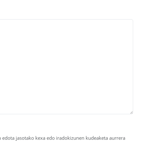
 edota jasotako kexa edo iradokizunen kudeaketa aurrera