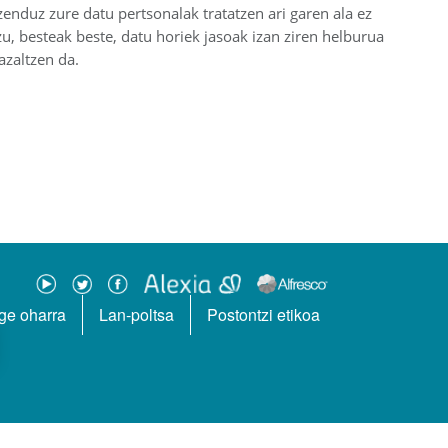
enduz zure datu pertsonalak tratatzen ari garen ala ez
u, besteak beste, datu horiek jasoak izan ziren helburua
azaltzen da.
ge oharra
Lan-poltsa
Postontzi etikoa