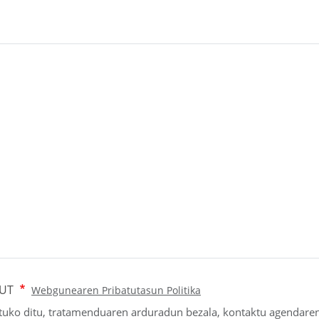
DUT
Webgunearen Pribatutasun Politika
tuko ditu, tratamenduaren arduradun bezala, kontaktu agendaren