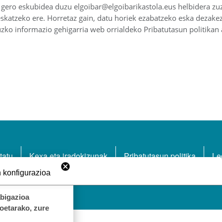
 gero eskubidea duzu elgoibar@elgoibarikastola.eus helbidera zuz
skatzeko ere. Horretaz gain, datu horiek ezabatzeko eska dezakez
zko informazio gehigarria web orrialdeko Pribatutasun politikan 
NA
tatu
Kexa eta iradokizunak
Pribatutasun politika
Le
 konfigurazioa
abigazioa
koetarako, zure