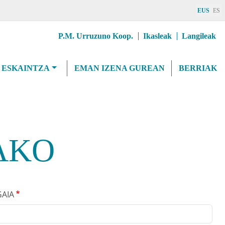
EUS
ES
Erab
P.M. Urruzuno Koop.
Ikasleak
Langileak
goiburuMenua
 ESKAINTZA
EMAN IZENA GUREAN
BERRIAK
AKO
GAIA