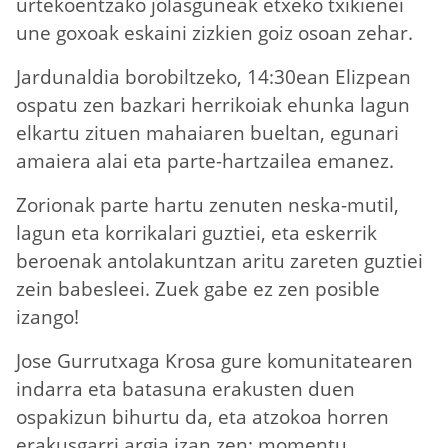
urtekoentzako jolasguneak etxeko txikienei
une goxoak eskaini zizkien goiz osoan zehar.
Jardunaldia borobiltzeko, 14:30ean Elizpean
ospatu zen bazkari herrikoiak ehunka lagun
elkartu zituen mahaiaren bueltan, egunari
amaiera alai eta parte-hartzailea emanez.
Zorionak parte hartu zenuten neska-mutil,
lagun eta korrikalari guztiei, eta eskerrik
beroenak antolakuntzan aritu zareten guztiei
zein babesleei. Zuek gabe ez zen posible
izango!
Jose Gurrutxaga Krosa gure komunitatearen
indarra eta batasuna erakusten duen
ospakizun bihurtu da, eta atzokoa horren
erakusgarri argia izan zen: momentu