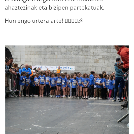
ahaztezinak eta bizipen partekatuak.
Hurrengo urtera arte! 🏃‍♀️🏃‍♂️🎉