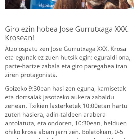
Giro ezin hobea Jose Gurrutxaga XXX.
Krosean!
Atzo ospatu zen Jose Gurrutxaga XXX. Krosa
eta egunak ez zuen hutsik egin: eguraldi ona,
parte-hartze zabala eta giro paregabea izan
ziren protagonista.
Goizeko 9:30ean hasi zen eguna, kamisetak
eta dortsalak jasotzeko aukera zabaldu
zenean. Txikien lasterketek 10:00etan hartu
zuten hasiera, adin-taldeen arabera
antolatuta, eta ondoren, 10:30ean, helduen
ohiko krosa abian jarri zen. Bolatokian, 0-5