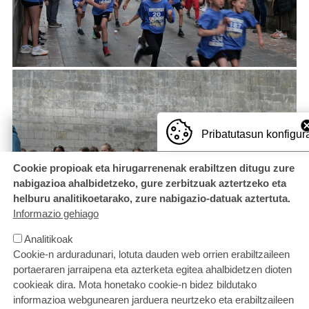
Pribatutasun konfigur
Cookie propioak eta hirugarrenenak erabiltzen ditugu zure
nabigazioa ahalbidetzeko, gure zerbitzuak aztertzeko eta
helburu analitikoetarako, zure nabigazio-datuak aztertuta.
Informazio gehiago
Analitikoak
Cookie-n arduradunari, lotuta dauden web orrien erabiltzaileen
portaeraren jarraipena eta azterketa egitea ahalbidetzen dioten
cookieak dira. Mota honetako cookie-n bidez bildutako
informazioa webgunearen jarduera neurtzeko eta erabiltzaileen