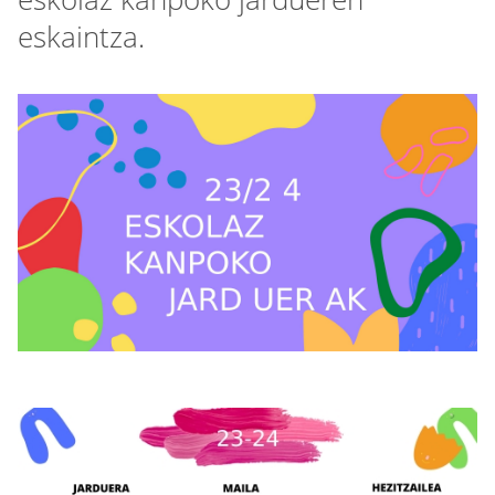
eskaintza.
Irudia
Irudia