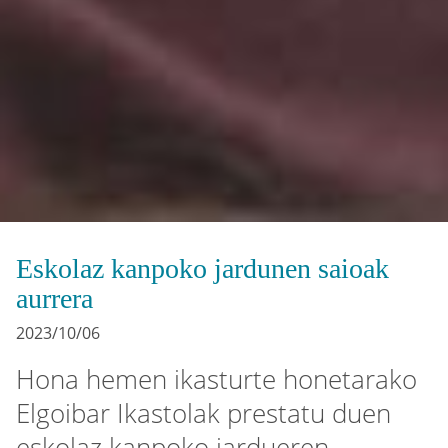
Eskolaz kanpoko jardunen saioak
aurrera
2023/10/06
Hona hemen ikasturte honetarako
Elgoibar Ikastolak prestatu duen
eskolaz kanpoko jardueren