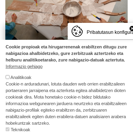
Pribatutasun konfigur
Cookie propioak eta hirugarrenenak erabiltzen ditugu zure
nabigazioa ahalbidetzeko, gure zerbitzuak aztertzeko eta
helburu analitikoetarako, zure nabigazio-datuak aztertuta.
Informazio gehiago
FITXATEGIAK
Analitikoak
2324 ESKOLAZ KANPOKO JARDUERAK__ (1).pdf
Cookie-n arduradunari, lotuta dauden web orrien erabiltzaileen
portaeraren jarraipena eta azterketa egitea ahalbidetzen dioten
cookieak dira. Mota honetako cookie-n bidez bildutako
informazioa webgunearen jarduera neurtzeko eta erabiltzaileen
nabigazio-profilak egiteko erabiltzen da, zerbitzuaren
erabiltzaileek egiten duten erabilera-datuen analisiaren arabera
hobekuntzak sartzeko.
Teknikoak