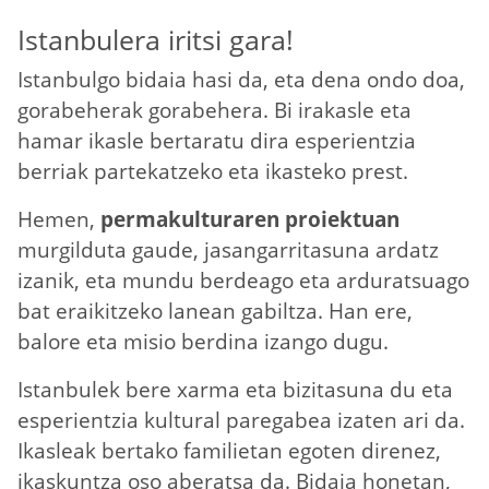
Istanbulera iritsi gara!
Istanbulgo bidaia hasi da, eta dena ondo doa,
gorabeherak gorabehera. Bi irakasle eta
hamar ikasle bertaratu dira esperientzia
berriak partekatzeko eta ikasteko prest.
Hemen,
permakulturaren proiektuan
murgilduta gaude, jasangarritasuna ardatz
izanik, eta mundu berdeago eta arduratsuago
bat eraikitzeko lanean gabiltza. Han ere,
balore eta misio berdina izango dugu.
Istanbulek bere xarma eta bizitasuna du eta
esperientzia kultural paregabea izaten ari da.
Ikasleak bertako familietan egoten direnez,
ikaskuntza oso aberatsa da. Bidaia honetan,