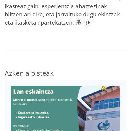
ikasteaz gain, esperientzia ahaztezinak
biltzen ari dira, eta jarraituko dugu ekintzak
eta ikasketak partekatzen. 🌍🇹🇷
Azken albisteak
Irudia