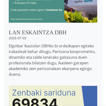
LAN ESKAINTZA DBH
2026-07-03
Elgoibar Ikastolan DBHko bi ordezkapen egiteko
irakasleak behar ditugu. Pertsona konprometitu,
dinamiko eta talde-lanerako gaitasuna duen
profesionala bilatzen dugu, ikasleen garapen
akademiko zein pertsonalean ekarpena egingo
duena.
Irudia