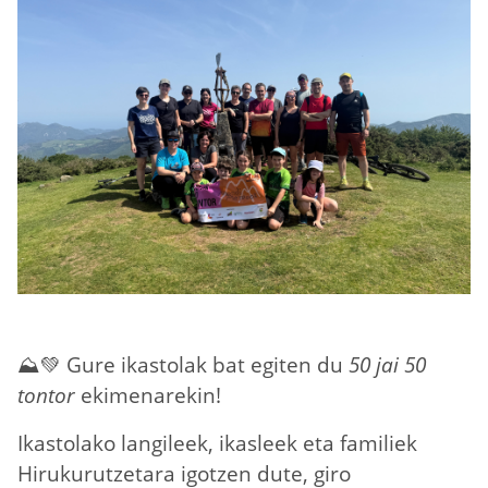
Irudia
⛰️💚 Gure ikastolak bat egiten du
50 jai 50
tontor
ekimenarekin!
Ikastolako langileek, ikasleek eta familiek
Hirukurutzetara igotzen dute, giro