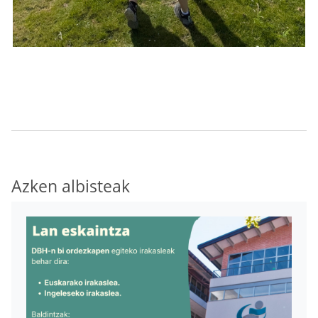
Azken albisteak
Irudia