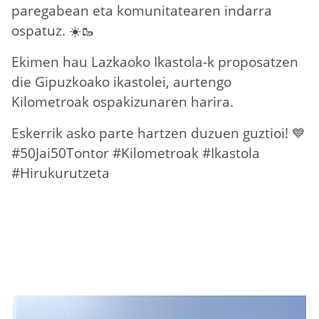
paregabean eta komunitatearen indarra
ospatuz. ☀️🥾
Ekimen hau
Lazkaoko Ikastola
-k proposatzen
die Gipuzkoako ikastolei, aurtengo
Kilometroak
ospakizunaren harira.
Eskerrik asko parte hartzen duzuen guztioi! 💙
#50Jai50Tontor #Kilometroak #Ikastola
#Hirukurutzeta