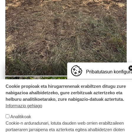
Pribatutasun konfigur
Cookie propioak eta hirugarrenenak erabiltzen ditugu zure
nabigazioa ahalbidetzeko, gure zerbitzuak aztertzeko eta
helburu analitikoetarako, zure nabigazio-datuak aztertuta.
Informazio gehiago
Analitikoak
Cookie-n arduradunari, lotuta dauden web orrien erabiltzaileen
portaeraren jarraipena eta azterketa egitea ahalbidetzen dioten