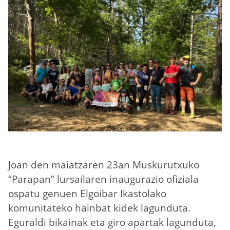
Joan den maiatzaren 23an Muskurutxuko
“Parapan” lursailaren inaugurazio ofiziala
ospatu genuen Elgoibar Ikastolako
komunitateko hainbat kidek lagunduta.
Eguraldi bikainak eta giro apartak lagunduta,