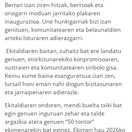
Bertan izan ziren hitzak, bertsoak eta
oroigarri moduan jarritako plakaren
inaugurazioa. Une hunkigarriak bizi izan
genituen, komunitatearen eta belaunaldien
arteko loturaren adierazgarri.
Ekitaldiaren baitan, zuhaitz bat ere landatu
genuen, etorkizunarekiko konpromisoaren,
sustraien eta komunitatearen sinbolo gisa.
Keinu xume baina esanguratsua izan zen,
lursail honi eman nahi diogun bizitasunaren
eta jarraipenaren adierazle.
Ekitaldiaren ondoren, mendi buelta txiki bat
egin genuen inguruan zehar eta talde
argazkia atera genuen “50 tontor”
ekimenarekin bat eginez. Ekimen hau 2026ko