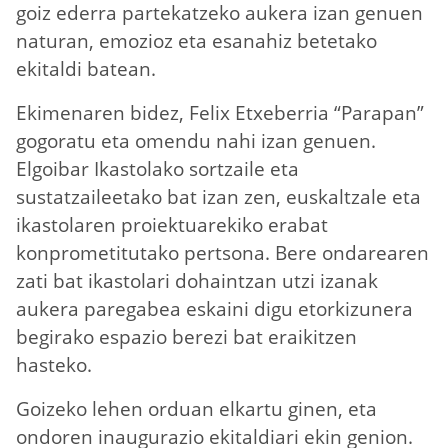
goiz ederra partekatzeko aukera izan genuen
naturan, emozioz eta esanahiz betetako
ekitaldi batean.
Ekimenaren bidez, Felix Etxeberria “Parapan”
gogoratu eta omendu nahi izan genuen.
Elgoibar Ikastolako sortzaile eta
sustatzaileetako bat izan zen, euskaltzale eta
ikastolaren proiektuarekiko erabat
konprometitutako pertsona. Bere ondarearen
zati bat ikastolari dohaintzan utzi izanak
aukera paregabea eskaini digu etorkizunera
begirako espazio berezi bat eraikitzen
hasteko.
Goizeko lehen orduan elkartu ginen, eta
ondoren inaugurazio ekitaldiari ekin genion.