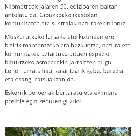
Kilometroak jaiaren 50. edizioaren baitan
antolatu da, Gipuzkoako ikastolen
komunitatea eta sustraiak naturarekin lotuz.
Muskurutxuko lursaila etorkizunean ere
bizirik mantentzeko eta hezkuntza, natura eta
komunitatea uztartuko dituen espazio
bihurtzeko asmoarekin jarraitzen dugu.
Lehen urrats hau, zalantzarik gabe, berezia
eta esanguratsua izan da.
Eskerrik beroenak bertaratu eta ekimena
posible egin zenuten guztioi.