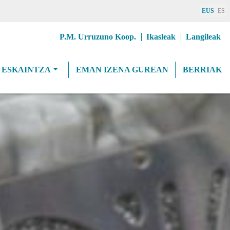
EUS
ES
Erab
P.M. Urruzuno Koop.
Ikasleak
Langileak
goiburuMenua
 ESKAINTZA
EMAN IZENA GUREAN
BERRIAK