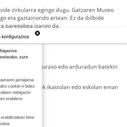
lbide zirkularra egingo dugu. Gatzaren Museo
go eta gaztainondo artean. Ez da ibilbide
ra paregabea izango da.
 konfigurazioa
abigazioa
n
koetarako, zure
ago, baina umeek guraso edo arduradun batekin
taeraren jarraipena
ar, baina haurrek ikastolan edo eskolan eman
tako cookie-n bidez
aileen nabigazio-
ten erabilera-
tzake.
⛰️🥾
rabiltzaileari bere
 saioa