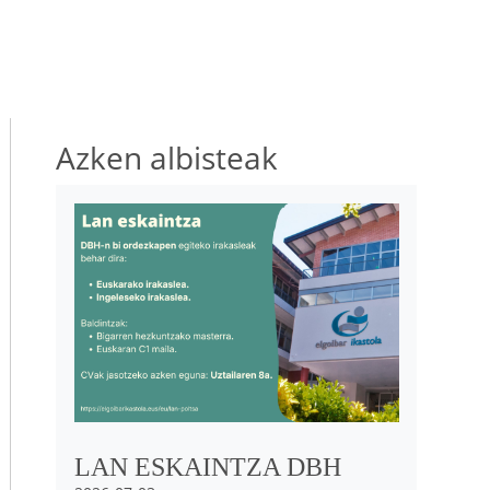
Azken albisteak
Irudia
LAN ESKAINTZA DBH