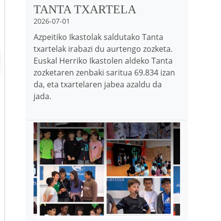
TANTA TXARTELA
2026-07-01
Azpeitiko Ikastolak saldutako Tanta
txartelak irabazi du aurtengo zozketa.
Euskal Herriko Ikastolen aldeko Tanta
zozketaren zenbaki saritua 69.834 izan
da, eta txartelaren jabea azaldu da
jada.
Irudia