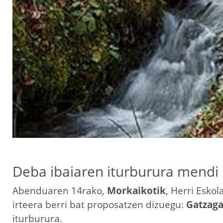
Deba ibaiaren iturburura mendi 
Abenduaren 14rako,
Morkaikotik
, Herri Esko
irteera berri bat proposatzen dizuegu:
Gatzaga
iturburura.