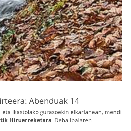
irteera: Abenduak 14
la eta Ikastolako gurasoekin elkarlanean, mendi
tik Hiruerreketara
, Deba ibaiaren