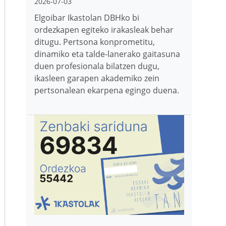
2026-07-03
Elgoibar Ikastolan DBHko bi
ordezkapen egiteko irakasleak behar
ditugu. Pertsona konprometitu,
dinamiko eta talde-lanerako gaitasuna
duen profesionala bilatzen dugu,
ikasleen garapen akademiko zein
pertsonalean ekarpena egingo duena.
Irudia